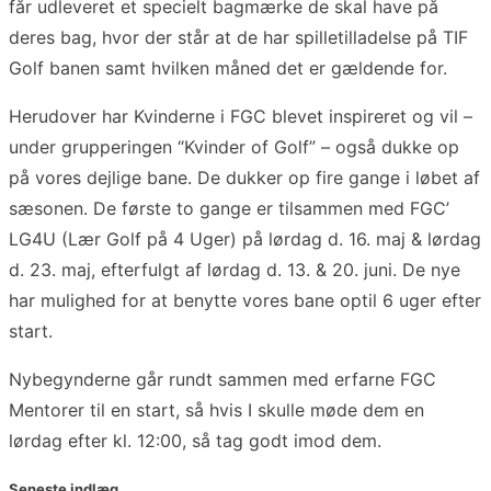
får udleveret et specielt bagmærke de skal have på
deres bag, hvor der står at de har spilletilladelse på TIF
Golf banen samt hvilken måned det er gældende for.
Herudover har Kvinderne i FGC blevet inspireret og vil –
under grupperingen “Kvinder of Golf” – også dukke op
på vores dejlige bane. De dukker op fire gange i løbet af
sæsonen. De første to gange er tilsammen med FGC’
LG4U (Lær Golf på 4 Uger) på lørdag d. 16. maj & lørdag
d. 23. maj, efterfulgt af lørdag d. 13. & 20. juni. De nye
har mulighed for at benytte vores bane
optil
6 uger efter
start.
Nybegynderne går rundt sammen med erfarne FGC
Mentorer til en start, så hvis I skulle møde dem en
lørdag efter kl. 12:00, så tag godt imod dem.
Seneste indlæg