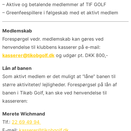
– Aktive og betalende medlemmer af TIF GOLF
– Greenfeespillere i følgeskab med et aktivt medlem
Medlemskab
Forespørgel vedr. medlemskab kan gøres ved
henvendelse til klubbens kasserer på e-mail:
kasserer@tikobgolf.dk
og udgør pt. DKK 800,-
Lån af banen
Som aktivt medlem er det muligt at “låne” banen til
større aktiviteter/ lejligheder. Forespørgsel på lån af
banen i Tikøb Golf, kan ske ved henvendelse til
kassereren:
Merete Wichmand
Tlf.:
22 69 49 94
E-mail:
kasserer@tikobgolf.dk