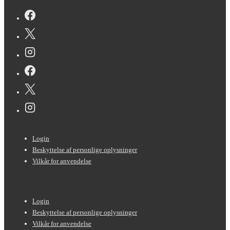
Sidefods-
Login
menu
Beskyttelse af personlige oplysninger
Vilkår for anvendelse
Sidefods-
Login
menu
Beskyttelse af personlige oplysninger
Vilkår for anvendelse