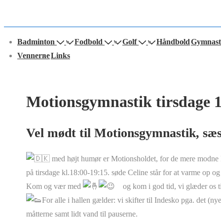
Main
Badminton
Fodbold
Golf
Håndbold
Gymnast
avigation
Vennerne
Links
Motionsgymnastik tirsdage 1
Vel mødt til Motionsgymnastik, sæ
med højt humør er Motionsholdet, for de mere modne k
på tirsdage kl.18:00-19:15. søde Celine står for at varme op o
Kom og vær med
og kom i god tid, vi glæder os t
For alle i hallen gælder: vi skifter til Indesko pga. det (n
måtterne samt lidt vand til pauserne.