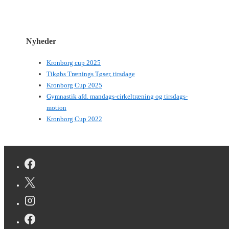
Nyheder
Kronborg cup 2025
Tikøbs Trænings Tøser, tirsdage
Kronborg Cup 2025
Gymnastik afd. mandags-cirkeltræning og tirsdags-
motion
Kronborg Cup 2022