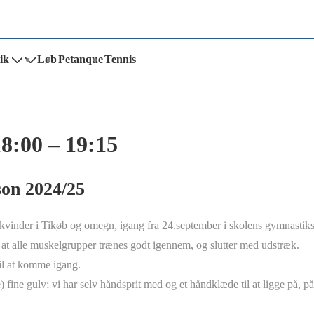
ik
Løb
Petanque
Tennis
8:00 – 19:15
son 2024/25
vinder i Tikøb og omegn, igang fra 24.september i skolens gymnastiks
g at alle muskelgrupper trænes godt igennem, og slutter med udstræk.
il at komme igang.
ye) fine gulv; vi har selv håndsprit med og et håndklæde til at ligge på, på