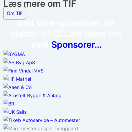
Læs mere om TIF
Om TIF
Støt vore sponsorer, de
støtter os 🙂 Læs mere om
vore
Sponsorer…