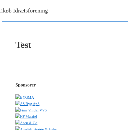
Tikøb Idrætsforening
Test
Sponsorer