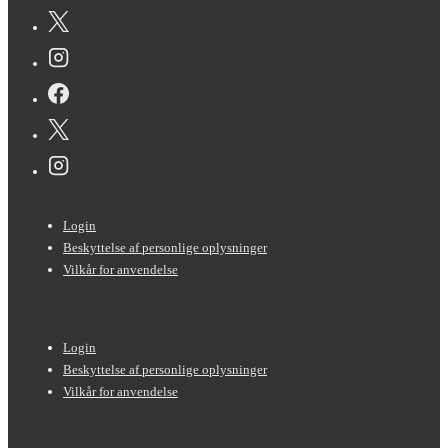
Sidefods-
Login
menu
Beskyttelse af personlige oplysninger
Vilkår for anvendelse
Sidefods-
Login
menu
Beskyttelse af personlige oplysninger
Vilkår for anvendelse