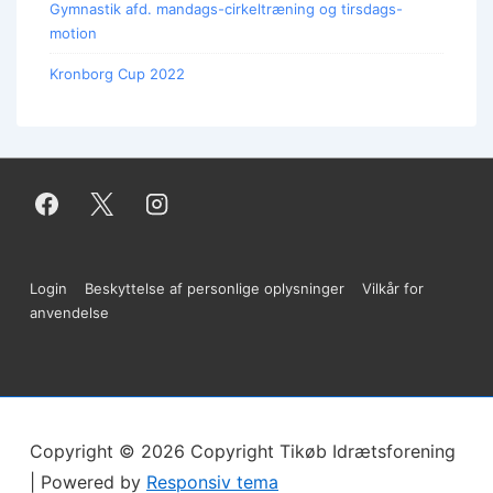
Gymnastik afd. mandags-cirkeltræning og tirsdags-
motion
Kronborg Cup 2022
Sidefods-
Login
Beskyttelse af personlige oplysninger
Vilkår for
anvendelse
menu
Copyright © 2026
Copyright Tikøb Idrætsforening
| Powered by
Responsiv tema