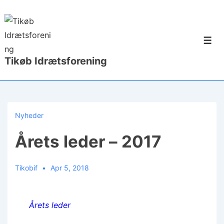
↓
Hop
til
Men
hovedindhold
Tikøb Idrætsforening
Nyheder
Årets leder – 2017
Tikobif
Apr 5, 2018
Årets leder