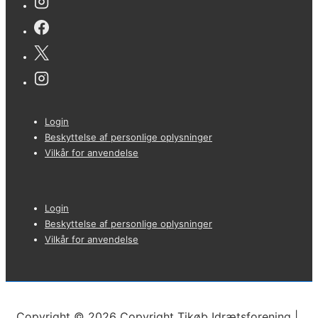
Sidefods-
Login
menu
Beskyttelse af personlige oplysninger
Vilkår for anvendelse
Sidefods-
Login
menu
Beskyttelse af personlige oplysninger
Vilkår for anvendelse
Copyright © 2026
Copyright Tikøb Idrætsforening
|