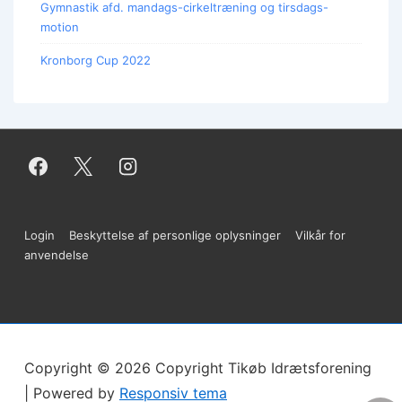
Gymnastik afd. mandags-cirkeltræning og tirsdags-
motion
Kronborg Cup 2022
Sidefods-
Login
Beskyttelse af personlige oplysninger
Vilkår for
anvendelse
menu
Copyright © 2026
Copyright Tikøb Idrætsforening
| Powered by
Responsiv tema