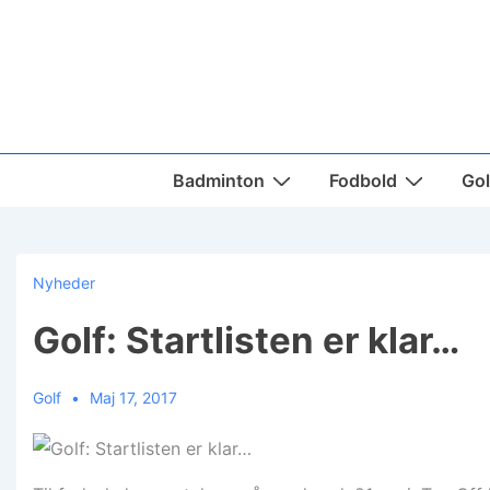
↓
Hop
til
hovedindhold
Main
Badminton
Fodbold
Gol
Navigation
Nyheder
Golf: Startlisten er klar…
Golf
Maj 17, 2017