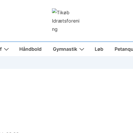
f
Håndbold
Gymnastik
Løb
Petanq