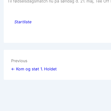
Til fødselsdagsmatch nu på søndag d. 21. maj, Tee Off 
Startliste
Indlægsnavigation
Previous
← Kom og støt 1. Holdet