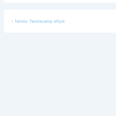
Indlægsnavigation
Previous
‹ Tennis: Tenniscamp aflyst
Post
is