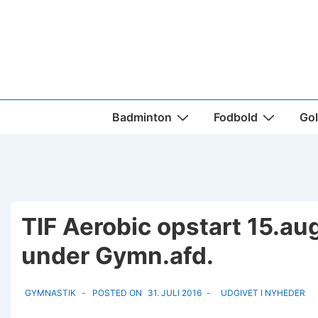
↓
Hop
til
hovedindhold
Main
Badminton
Fodbold
Gol
Navigation
TIF Aerobic opstart 15.au
under Gymn.afd.
GYMNASTIK
POSTED ON
31. JULI 2016
UDGIVET I
NYHEDER